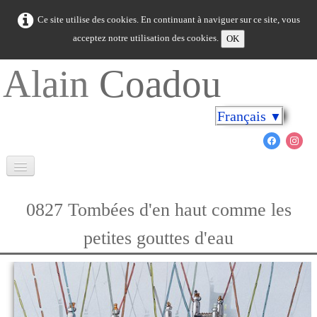
Ce site utilise des cookies. En continuant à naviguer sur ce site, vous
acceptez notre utilisation des cookies.
OK
Alain
Coadou
Français
▼
Accueil
0827 Tombées d'en haut comme les
La Bretagne en couleurs
petites gouttes d'eau
Cap sur les rivages
Le monde marin
Nouveautés