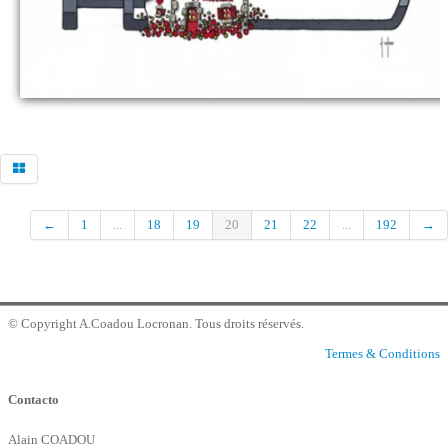
Commander
contacto galeria
←
1
...
18
19
20
21
22
...
192
→
© Copyright A.Coadou Locronan. Tous droits réservés.
Termes & Conditions
Contacto
Alain COADOU