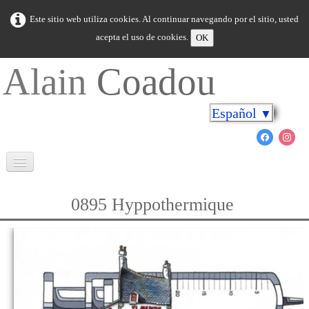
Este sitio web utiliza cookies. Al continuar navegando por el sitio, usted
acepta el uso de cookies.
OK
Alain
Coadou
Español
▼
Bienvenida
0895 Hyppothermique
Bretaña en colores
Cabo sobre las orillas
El mundo marino
Novedad