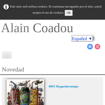
Este sitio web utiliza cookies. Al continuar navegando por el sitio, usted
acepta el uso de cookies.
OK
Alain
Coadou
Español
▼
Bienvenida
Novedad
Bretaña en colores
Cabo sobre las orillas
0895 Hyppothermique
El mundo marino
Novedad