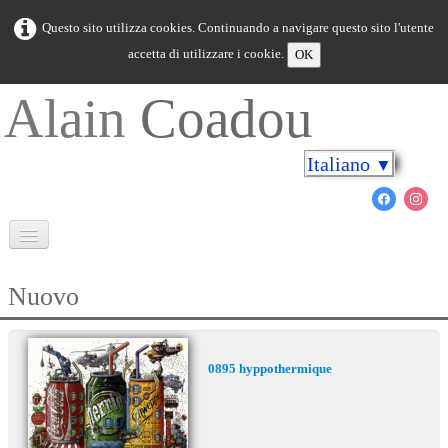
Questo sito utilizza cookies. Continuando a navigare questo sito l'utente
accetta di utilizzare i cookie.
OK
Alain
Coadou
Italiano
▼
Benvenuto
Nuovo
Bretagna in colori
Capo sulle rive
0895 hyppothermique
Il mondo marino
Nuovo