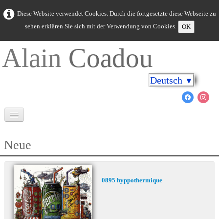
Diese Website verwendet Cookies. Durch die fortgesetzte diese Webseite zu
sehen erklären Sie sich mit der Verwendung von Cookies.
OK
Alain
Coadou
Deutsch
▼
Willkommen
Neue
Bretagne in Farben
Kap an den Ufern
0895 hyppothermique
Meerestiere
Neue