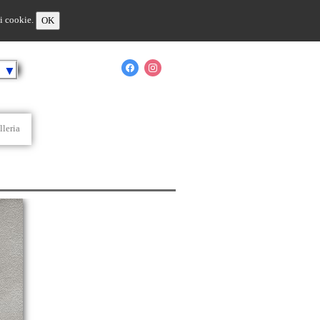
 i cookie.
OK
o
▼
lleria