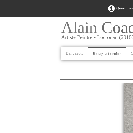
Questo sit
Alain
Coa
Artiste Peintre - Locronan (2918
Benvenuto
C
Bretagna in colori