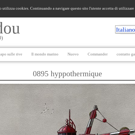
o utilizza cookies. Continuando a navigare questo sito l'utente accetta di utilizzare
dou
Italian
0)
apo sulle rive
Il mondo marino
Nuovo
Commander
contatto ga
0895 hyppothermique