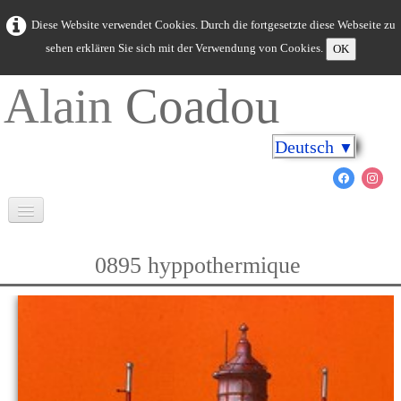
Diese Website verwendet Cookies. Durch die fortgesetzte diese Webseite zu
sehen erklären Sie sich mit der Verwendung von Cookies.
OK
Alain
Coadou
Deutsch
▼
Willkommen
0895 hyppothermique
Bretagne in Farben
Kap an den Ufern
Meerestiere
Neue