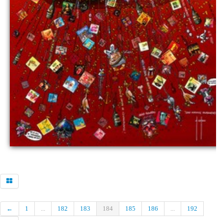
←
1
...
182
183
184
185
186
...
192