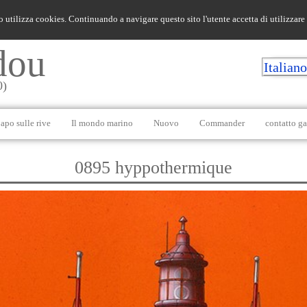
o utilizza cookies. Continuando a navigare questo sito l'utente accetta di utilizzare
dou
Italian
0)
apo sulle rive
Il mondo marino
Nuovo
Commander
contatto ga
0895 hyppothermique