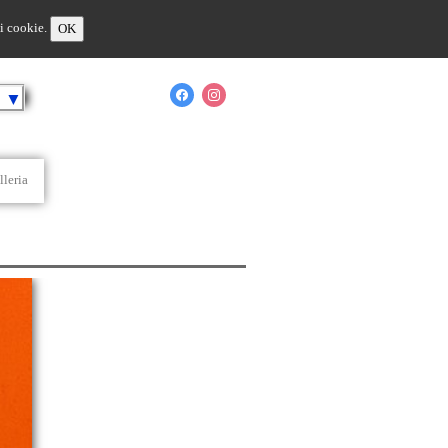
 i cookie.
OK
o
▼
lleria